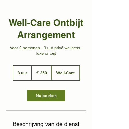
Well-Care Ontbijt
Arrangement
Voor 2 personen - 3 uur privé wellness -
luxe ontbijt
250
euro
3 uur
3
€ 250
Well-Care
u
u
r
Nu boeken
Beschrijving van de dienst