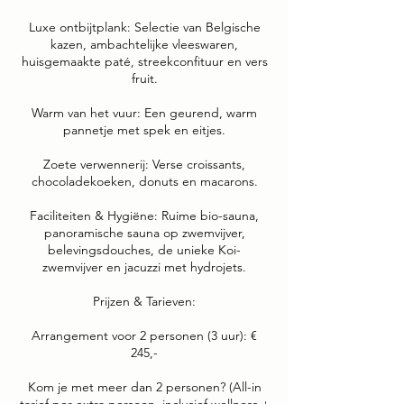
Luxe ontbijtplank: Selectie van Belgische
kazen, ambachtelijke vleeswaren,
huisgemaakte paté, streekconfituur en vers
fruit.
Warm van het vuur: Een geurend, warm
pannetje met spek en eitjes.
Zoete verwennerij: Verse croissants,
chocoladekoeken, donuts en macarons.
Faciliteiten & Hygiëne: Ruime bio-sauna,
panoramische sauna op zwemvijver,
belevingsdouches, de unieke Koi-
zwemvijver en jacuzzi met hydrojets.
Prijzen & Tarieven:
Arrangement voor 2 personen (3 uur): €
245,-
Kom je met meer dan 2 personen? (All-in