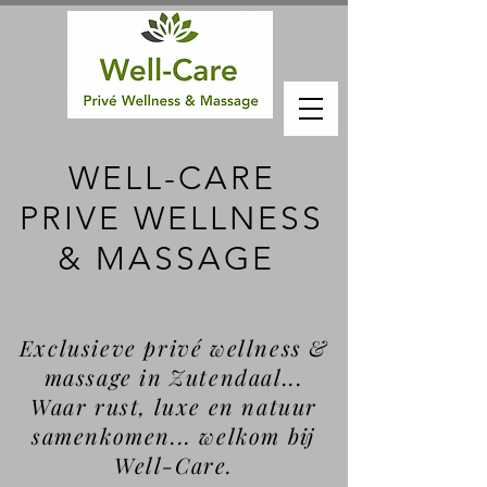
WELL-CARE
PRIVE WELLNESS
& MASSAGE
Exclusieve privé wellness &
massage in Zutendaal...
Waar rust, luxe en natuur
samenkomen... welkom bij
Well-Care.